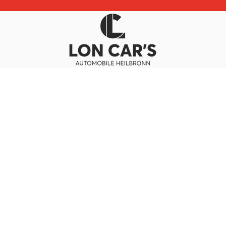
eilbronn!
06.07.2025
erein
News
Service
nktionäre
News Aktive
Kontakt
eschichte
News Junioren
Downloads
tglied werden