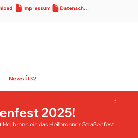
nload
Impressum
Datenschutz
Verein
Teams
Spon
News Ü32
Anmelden/ Registrie
enfest 2025!
adt Heilbronn ein das Heilbronner Straßenfest 