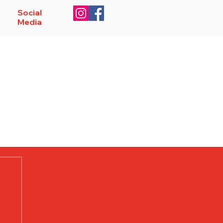
Social
Media
soren
Service
Anmelden
ren