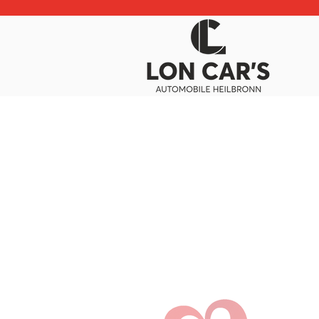
Besuch in H
Kontakt
V
NK Croatia Heilbronn e.V.
Fu
Horkhheimer Str. 70
G
74081 Heilbronn
Mi
info@nkcroatiahn.de