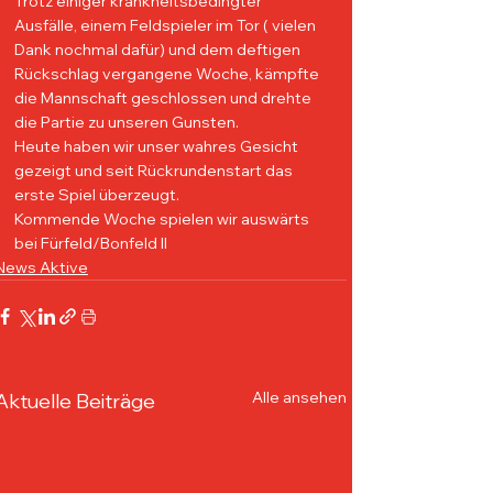
Trotz einiger krankheitsbedingter 
Ausfälle, einem Feldspieler im Tor ( vielen 
Dank nochmal dafür) und dem deftigen 
Rückschlag vergangene Woche, kämpfte 
die Mannschaft geschlossen und drehte 
die Partie zu unseren Gunsten. 
Heute haben wir unser wahres Gesicht 
gezeigt und seit Rückrundenstart das 
erste Spiel überzeugt. 
Kommende Woche spielen wir auswärts 
bei Fürfeld/Bonfeld II
News Aktive
Alle ansehen
Aktuelle Beiträge