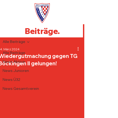
Beiträge.
Beitrag
Alle Beiträge
14. März 2024
Alle Beiträge
Wiedergutmachung gegen TG
News Aktive
Böckingen II gelungen!
News Junioren
News Ü32
News Gesamtverein