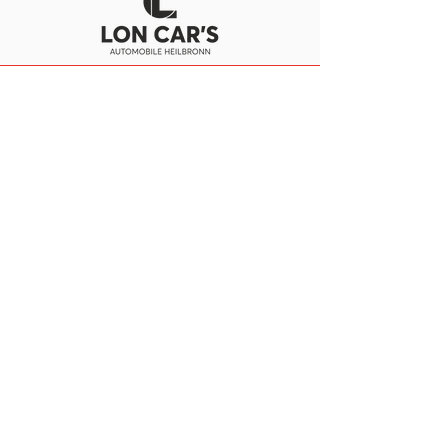
Kontakt
NK Croatia Heilbronn e.V.
Horkhheimer Str. 70
74081 Heilbronn
info@nkcroatiahn.de
Verein
Funktionäre
Geschichte
Mitglied werden
News
News Aktive
News Junioren
Service