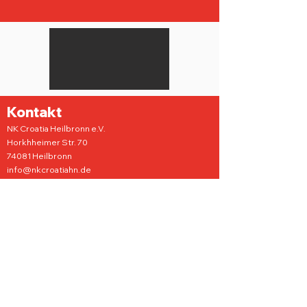
Kontakt
NK Croatia Heilbronn e.V.
Horkhheimer Str. 70
74081 Heilbronn
info@nkcroatiahn.de
Verein
Funktionäre
Geschichte
Mitglied werden
News
News Aktive