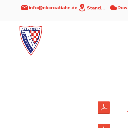
Dow
info@nkcroatiahn.de
Standort
Home
News