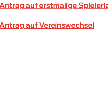
Antrag auf erstmalige Spielerl
Antrag auf Vereinswechsel
erein
News
Service
nktionäre
News Aktive
Kontakt
eschichte
News Junioren
Downloads
tglied werden