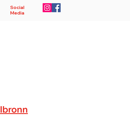
Social
Media
soren
Service
Anmelden
ilbronn