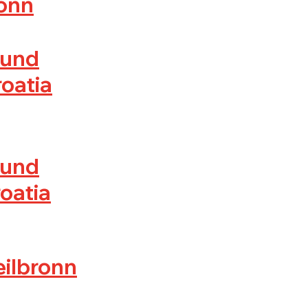
ronn
 und
oatia
 und
oatia
eilbronn