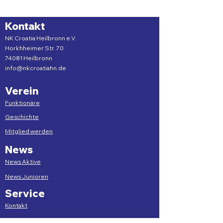
Kontakt
NK Croatia Heilbronn e.V.
Horkhheimer Str. 70
74081 Heilbronn
info@nkcroatiahn.de
Verein
Funktionäre
Geschichte
Mitglied werden
News
News Aktive
News Junioren
Service
Kontakt
Downloads