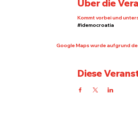
Über die Ver
Kommt vorbei und unters
#idemocroatia
Google Maps wurde aufgrund der 
Diese Veranst
Kontakt
V
NK Croatia Heilbronn e.V.
Fu