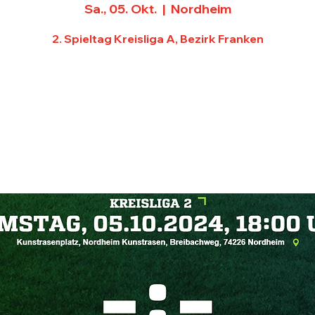
Sa., 05. Okt.
  |  
Nordheim
2. Spieltag Kreisliga A, Bezirk Franken