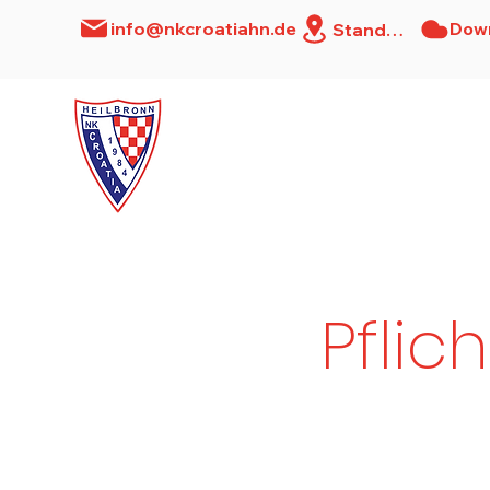
Dow
info@nkcroatiahn.de
Standort
Home
News
Pflic