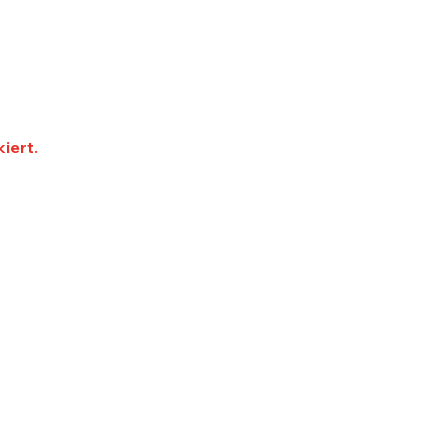
iert.
Sponsoren
Sponsorenübersicht