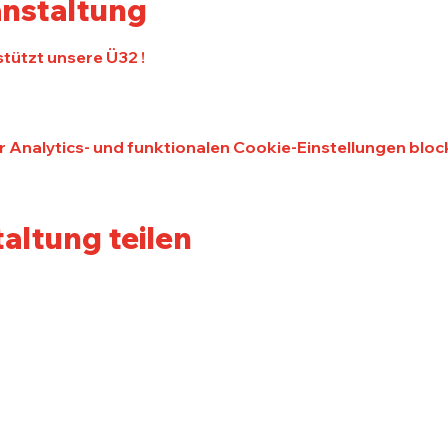
anstaltung
tützt unsere Ü32 !
Analytics- und funktionalen Cookie-Einstellungen block
altung teilen
erein
News
Service
nktionäre
News Aktive
Kontakt