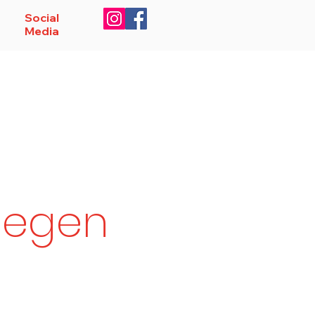
Social
Media
soren
Service
Anmelden
 gegen