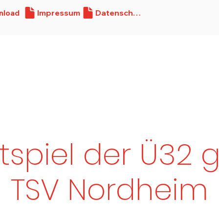
nload
Impressum
Datenschutz
Verein
Teams
Spon
htspiel der Ü32
TSV Nordheim