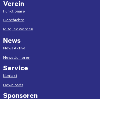
Verein
Funktionäre
Geschichte
Mitglied werden
News
News Aktive
News Junioren
Service
Kontakt
Downloads
Sponsoren
Sponsorenübersicht
Sponsorenkatalog