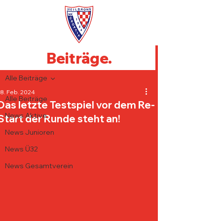
Beiträge.
Beitrag
Alle Beiträge
18. Feb. 2024
Alle Beiträge
Das letzte Testspiel vor dem Re-
News Aktive
Start der Runde steht an!
News Junioren
News Ü32
News Gesamtverein